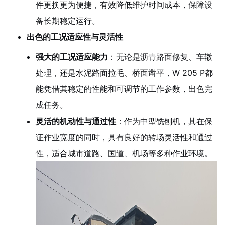
件更换更为便捷，有效降低维护时间成本，保障设
备长期稳定运行。
出色的工况适应性与灵活性
强大的工况适应能力
：无论是沥青路面修复、车辙
处理，还是水泥路面拉毛、桥面凿平，W 205 P都
能凭借其稳定的性能和可调节的工作参数，出色完
成任务。
灵活的机动性与通过性
：作为中型铣刨机，其在保
证作业宽度的同时，具有良好的转场灵活性和通过
性，适合城市道路、国道、机场等多种作业环境。