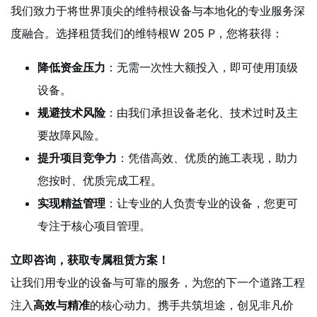
我们致力于将世界顶尖的维特根设备与本地化的专业服务深
度融合。选择租赁我们的维特根W 205 P，您将获得：
降低资金压力
：无需一次性大额投入，即可使用顶级
设备。
规避技术风险
：由我们承担设备老化、技术过时及主
要故障风险。
提升项目竞争力
：凭借高效、优质的施工表现，助力
您按时、优质完成工程。
实现精益管理
：让专业的人负责专业的设备，您更可
专注于核心项目管理。
立即咨询，获取专属租赁方案！
让我们用专业的设备与可靠的服务，为您的下一个道路工程
注入
高效与精准
的核心动力。携手共筑坦途，创见非凡价