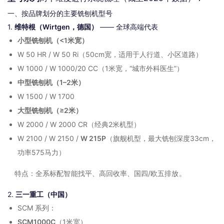
一、按品牌划分的主要铣刨机型号
1.
维特根（Wirtgen，德国）
—— 全球高端代表
小型铣刨机（<1米宽）
W 50 HR / W 50 Ri（50cm宽，适用于人行道、小区道路）
W 1000 / W 1000/20 CC（1米宽，“城市外科医生”）
中型铣刨机（1–2米）
W 1500 / W 1700
大型铣刨机（≥2米）
W 2000 / W 2000 CR（经典2米机型）
W 2100 / W 2150 /
W 215P
（旗舰机型，最大铣刨深度33cm，
功率575马力）
特点：全系标配智能找平、高回收率、国四/欧五排放。
2.
三一重工（中国）
SCM 系列：
SCM1000C
（1米宽）