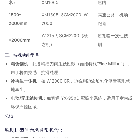
米）
XM1005
速路
1500–
XM1505, SCM2000, W
高速公路、机场
2000mm
2000
跑道
W 215P, SCM2200（概
超宽幅一次性铣
>2000mm
念机）
刨
三、特殊功能型号
精铣刨机
：配备精细刀间距铣刨鼓（如维特根“Fine Milling”），
用于桥面拉毛、抗滑处理。
冷再生一体机
：如 W 2000 CR，边铣刨边添加乳化沥青实现就
地再生。
电动/无尘铣刨机
：如宜迅 YX-350D 配吸尘系统，适用于室内或
环保严控区域。
总结
铣刨机型号命名通常包含：