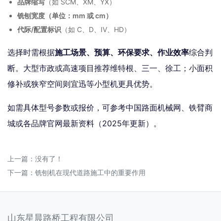
品牌缩写
（如 SCM、XM、YX）
铣刨宽度（单位：mm 或 cm）
代际/配置标识
（如 C、D、IV、HD）
选择时需根据
施工场景、预算、环保要求、作业效率
综合判
断。大型市政或高速项目推荐维特根、三一、徐工；小面积
修补或狭窄空间则宜迅等小型机更具优势。
如需具体型号参数或报价，可参考中国路面机械网、铁臂商
城或各品牌官网最新资料（2025年更新）。
上一篇：没有了！
下一篇：
铣刨机在现代道路施工中的重要作用
山东星晨路桥工程有限公司